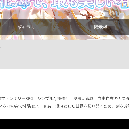
ギャラリー
掲示板
ク
道ファンタジーRPG！シンプルな操作性、奥深い戦略、自由自在のカス
ィをその身で体験せよ！さあ、混沌とした世界を切り開くため、剣を片