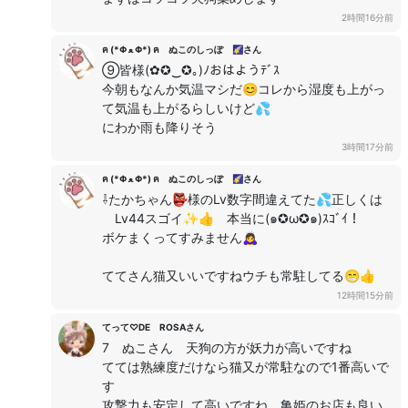
2時間16分前
ฅ (*Φ ﻌ Φ*) ฅ ぬこのしっぽ 🌠さん
⑨皆様(✿✪‿✪｡)ﾉおはようﾃﾞｽ
今朝もなんか気温マシだ😊コレから湿度も上がっ
て気温も上がるらしいけど💦
にわか雨も降りそう
3時間17分前
ฅ (*Φ ﻌ Φ*) ฅ ぬこのしっぽ 🌠さん
⇩たかちゃん👺様のLv数字間違えてた💦正しくは
Lv44スゴイ✨👍 本当に(๑✪ω✪๑)ｽｺﾞｲ！
ボケまくってすみません🙇‍♀️
ててさん猫又いいですねウチも常駐してる😁👍
12時間15分前
てって♡DE ROSAさん
7 ぬこさん 天狗の方が妖力が高いですね
てては熟練度だけなら猫又が常駐なので1番高いで
す
攻撃力も安定して高いですね 亀姫のお店も良い