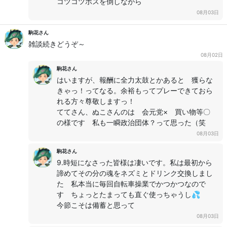
コツコツボスを倒しながら
08月03日
駒花さん
雑談続きどうぞ～
08月02日
駒花さん
はいますが、報酬に全力太鼓とかあると 獲らな
きゃっ！ってなる。余裕もってプレーできておら
れる方々尊敬しますっ！
ててさん、ぬこさんのは 会元党× 買い物等〇
の様です 私も一瞬政治団体？って思った（笑
08月03日
駒花さん
9.時短になさった皆様は凄いです。私は最初から
諦めてその分の魂をネズミとドリンク交換しまし
た 私本当に毎回自転車操業でかつかつなので
す ちょっとたまっても直ぐ使っちゃうし💦
今節こそは備蓄と思って
08月03日