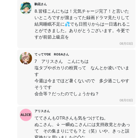
駒花さん
8.皆様こんにちは！元気チャージ完了！と言いた
いところですが溜まってた録画ドラマ見たりして
結局睡眠不足に💦でも日照りからは一日逃れるこ
とができました。ありがとうございます。今更で
すが前節上級店を
08月03日
てって♡DE ROSAさん
7 アリスさん こんにちは
塩タブやポカリの粉買って なんとか凌いでいま
す
今週は今までほど暑くないので 多少過ごしやす
そうです
会合等？だったのでしょうかね？
08月03日
アリスさん
ててさんもOTRさんも気をつけてね。
ぬこさん、↓ 一瞬ぬこさんには支持政党とかあっ
て その集まりにでも？と（笑）いや、きっと誤
変換だと思いました(^◇^;