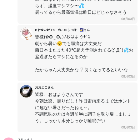
らず、湿度マシマシ〜💦
曇ってるから最高気温は昨日ほどじゃなさそう
08月03日
ฅ (*Φ ﻌ Φ*) ฅ ぬこのしっぽ 🌠さん
皆様(✿✪‿✪｡)ﾉおはようﾃﾞｽ
朝から暑い😵でも頭痛は大丈夫だ
西日本またまた40℃超え予測されてる(;ﾟДﾟ)💦お
盆過ぎたらマシになるのか
たかちゃん大丈夫かな❔良くなってるといいな
08月03日
おおよこさん
皆様、おはようさんです
今朝は楽、曇りだし！昨日雷雨来るまではホント
に危ない暑さだったねぇ～。
不調気味の方は今週前半に調子を取り戻しましょ
う。しっかり水分しっかり睡眠(^^;)
08月03日
アリスさん