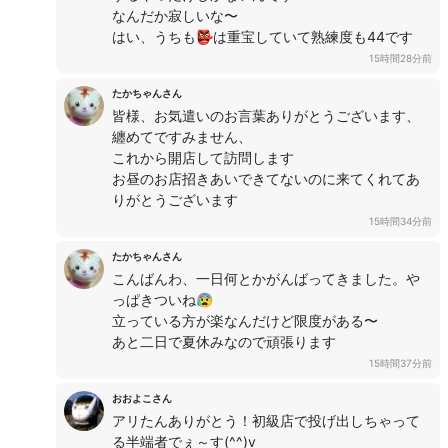
なんだか寂しいな〜
はい、うちも👺は重宝していて熟練度も44です
15時間28分前
たかちゃんさん
皆様、お気遣いのお言葉ありがとうございます、
纏めてですみません、
これから開店して訪問します
お昼のお店招きあいできてないのに来てくれてあ
りがとうございます
15時間34分前
たかちゃんさん
こんばんわ、一日何とかがんばってきました。や
っぱきついね😰
立っている方が楽なんだけど限度がある〜
あと二日で夏休みなので頑張ります
15時間37分前
おおよこさん
アリたんありがとう！初級店で投げ出しちゃって
る半端者でぇ～す(^^)v