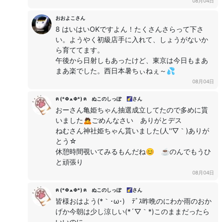
08月04日
おおよこさん
8 はいはいOKですよん！たくさんさらって下さ
い。ようやく初級店手に入れて、しょうがないか
ら育ててます。
午後から日射しもあったけど、東京は今日もまあ
まあ楽でした。西日本暑ちぃねぇ～💦
08月04日
ฅ (*Φ ﻌ Φ*) ฅ ぬこのしっぽ 🌠さん
おーさん亀姫ちゃん抽選成立してたので多めに貰
いました🙇ごめんなさい ありがとデス
ねむさん神社姫ちゃん貰いました(人''▽｀)ありが
とう☆
休憩時間覗いてみるもんだね😊 ☕のんでもうひ
と頑張り
08月04日
ฅ (*Φ ﻌ Φ*) ฅ ぬこのしっぽ 🌠さん
皆様おはよう(*｀･ω･)ゞﾃﾞｽ昨晩のにわか雨のおか
げか今朝は少し涼しい(*´▽｀*)このままだったら
いいのに