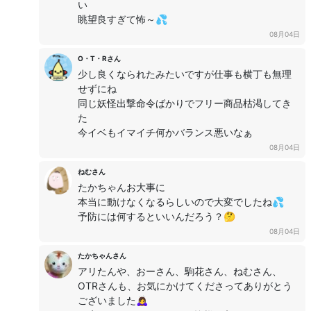
い
眺望良すぎて怖～💦
08月04日
O・T・Rさん
少し良くなられたみたいですが仕事も横丁も無理
せずにね
同じ妖怪出撃命令ばかりでフリー商品枯渇してき
た
今イベもイマイチ何かバランス悪いなぁ
08月04日
ねむさん
たかちゃんお大事に
本当に動けなくなるらしいので大変でしたね💦
予防には何するといいんだろう？🤔
08月04日
たかちゃんさん
アリたんや、おーさん、駒花さん、ねむさん、
OTRさんも、お気にかけてくださってありがとう
ございました🙇‍♀️