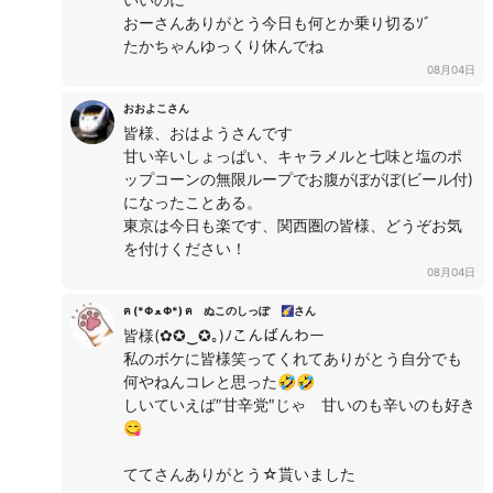
おーさんありがとう今日も何とか乗り切るｿﾞ
たかちゃんゆっくり休んでね
08月04日
おおよこさん
皆様、おはようさんです
甘い辛いしょっぱい、キャラメルと七味と塩のポ
ップコーンの無限ループでお腹がぼがぼ(ビール付)
になったことある。
東京は今日も楽です、関西圏の皆様、どうぞお気
を付けください！
08月04日
ฅ (*Φ ﻌ Φ*) ฅ ぬこのしっぽ 🌠さん
皆様(✿✪‿✪｡)ﾉこんばんわー
私のボケに皆様笑ってくれてありがとう自分でも
何やねんコレと思った🤣🤣
しいていえば″甘辛党″じゃ 甘いのも辛いのも好き
😋
ててさんありがとう☆貰いました