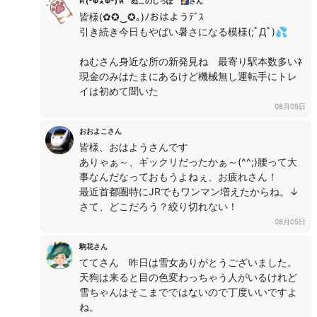
ฅ (*Φ ﻌ Φ*) ฅ ぬこのしっぽ 🌠さん
皆様(✿✪‿✪｡)ﾉおはようﾃﾞｽ
引き続き今日もやばい暑さになる模様(;ﾟДﾟ)💦
ねむさん身近な所の新発見ね 最寄り駅本数多いﾈ
現金のみはたまにあるけど機械無し運転手にトレ
イは初めて聞いた
08月05日
おおよこさん
皆様、おはようさんです
ありゃぁ～、ギックリだったかぁ～(^^;)腰って大
事なんだなっておもうよねぇ、お疲れさん！
最近首都圏特にJRでもワンマン増えたからね。↓
さて、どこだろう？絞り切れない！
08月05日
駒花さん
ててさん 昨日は雪女ありがとうございました。
天狗は来ると目の色変わっちゃう人がいるけれど
雪ちゃんはそこまでではないので丁度いいですよ
ね。