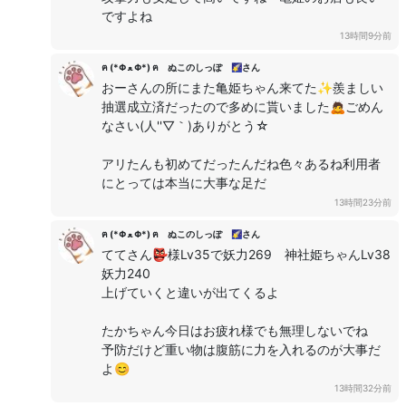
ですよね
13時間9分前
ฅ (*Φ ﻌ Φ*) ฅ ぬこのしっぽ 🌠さん
おーさんの所にまた亀姫ちゃん来てた✨羨ましい
抽選成立済だったので多めに貰いました🙇ごめん
なさい(人''▽｀)ありがとう☆
アリたんも初めてだったんだね色々あるね利用者
にとっては本当に大事な足だ
13時間23分前
ฅ (*Φ ﻌ Φ*) ฅ ぬこのしっぽ 🌠さん
ててさん👺様Lv35で妖力269 神社姫ちゃんLv38
妖力240
上げていくと違いが出てくるよ
たかちゃん今日はお疲れ様でも無理しないでね
予防だけど重い物は腹筋に力を入れるのが大事だ
よ😊
13時間32分前