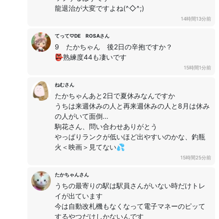
龍退治が大変ですよね(^◇^;)
14時間13分前
てって♡DE ROSAさん
9 たかちゃん 後2日の辛抱ですか？
👺熟練度44も凄いです
15時間1分前
ねむさん
たかちゃんあと2日で夏休みなんですか
うちは来週休みの人と再来週休みの人と8月は休み
の人がいて面倒…
駒花さん、問い合わせありがとう
やっぱりランクが低いほど出やすいのかな、釣瓶
火＜映画＞見てない💦
15時間25分前
たかちゃんさん
うちの最寄りの駅は駅員さんがいない時だけトレ
イが出ています
今は自動改札機もなくなって電子マネーのピッて
するやつだけしかないんです