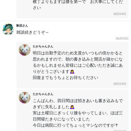
横丁よりもまずは腰を第一で お大事にしてくだ
さい
08月04日
駒花さん
雑談続きどうぞ～
08月03日
たかちゃんさん
明日は出勤予定のため支度がいつもの倍かかると
思われますので、朝の書き込みと開店が疎かにな
るかもしれません皆様にはご心配いただき誠にあ
りがとうございます🙇‍♀️
回復までもうちょとお待ちください
08月04日
たかちゃんさん
こんばんわ、四日間ほぼ招きあいも書き込みもで
きずに失礼しました🙇‍♀️
実は土曜日にぎっくり腰をやってしまい、ほぼ三
日間寝たきりになっていました
今日は病院に行ってちょっとマシなのですが↑