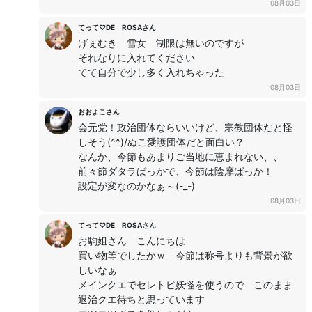
08月03日
てって♡DE ROSAさん
げぇむき 雪女 制限は無いのですが
それなりに入れてください
てて自分で少し多く入れちゃった
08月03日
おおよこさん
会元党！政治団体ならいいけど、宗教団体だと怪
しそう(^^)/ぬこ愛護団体だと面白い？
なんか、今節もあまりご当地に恵まれない、、
前々節ダタラばっかで、今節は陰摩ばっか！
設定が変なのかなぁ～(-_-)
08月03日
てって♡DE ROSAさん
お駒姐さん こんにちは
買い物等でしたかｗ 今節は称号よりも背景が欲
しいなぁ
メインクエでセレトピ妖怪を使うので このまま
退治クエ待ちと思っています