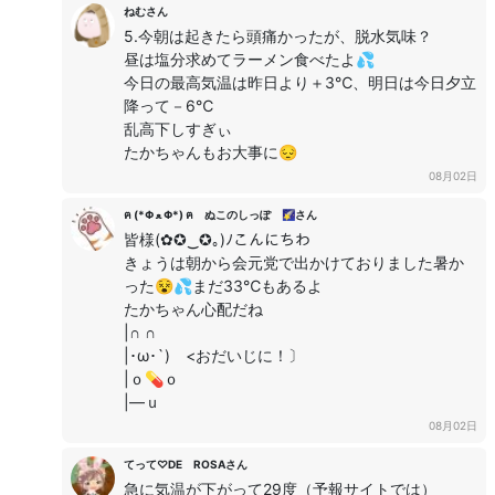
ねむさん
5.今朝は起きたら頭痛かったが、脱水気味？
昼は塩分求めてラーメン食べたよ💦
今日の最高気温は昨日より＋3℃、明日は今日夕立
降って－6℃
乱高下しすぎぃ
たかちゃんもお大事に😔
08月02日
ฅ (*Φ ﻌ Φ*) ฅ ぬこのしっぽ 🌠さん
皆様(✿✪‿✪｡)ﾉこんにちわ
きょうは朝から会元党で出かけておりました暑か
った😵💦まだ33℃もあるよ
たかちゃん心配だね
|∩ ∩
|･ω･`) <おだいじに！〕
|ｏ💊ｏ
|―ｕ
08月02日
てって♡DE ROSAさん
急に気温が下がって29度（予報サイトでは）