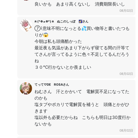
良いかも あまり高くないし 消費期限長いし
08月02日
ฅ (*Φ ﻌ Φ*) ฅ ぬこのしっぽ 🌠さん
⑦⇩意味不明になっとる💦買い物等と書いたつも
りが😱
今朝は私も頭痛酷かった
最近夜も気温があまり下がらず寝てる間の汗等て
てさんが言ってるように色々不足してるんだろう
ね
３０℃行かないとか羨ましい
08月02日
てって♡DE ROSAさん
ねむさん 汗とかかいて 電解質不足になってた
のかも
塩タブやポカリで電解質を補うと 頭痛とかがひ
きます
塩以外も必要だからね こちらも明日は30度行か
ないかも
08月02日