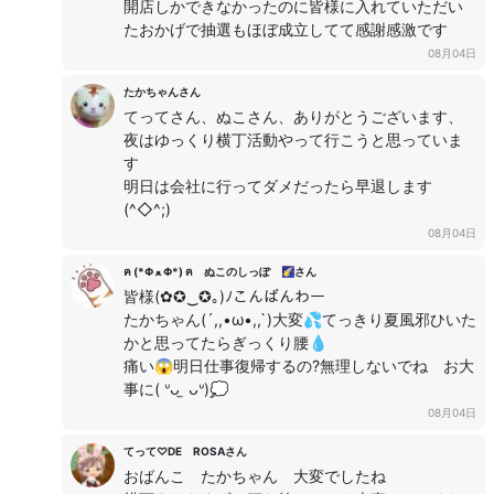
開店しかできなかったのに皆様に入れていただい
たおかげで抽選もほぼ成立してて感謝感激です
08月04日
たかちゃんさん
てってさん、ぬこさん、ありがとうございます、
夜はゆっくり横丁活動やって行こうと思っていま
す
明日は会社に行ってダメだったら早退します
(^◇^;)
08月04日
ฅ (*Φ ﻌ Φ*) ฅ ぬこのしっぽ 🌠さん
皆様(✿✪‿✪｡)ﾉこんばんわー
たかちゃん(´,,•ω•,,`)大変💦てっきり夏風邪ひいた
かと思ってたらぎっくり腰💧
痛い😱明日仕事復帰するの?無理しないでね お大
事に( ᐡᴗ ̫ ᴗᐡ)💭
08月04日
てって♡DE ROSAさん
おばんこ たかちゃん 大変でしたね