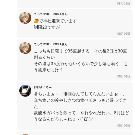
08月02日
てって♡DE ROSAさん
🥭で神社姫来ています
制限20ですが
08月01日
てって♡DE ROSAさん
こっちも日曜まで35度越える その後2日は30度
割るくらい
その週は35度行かないくらいで少し落ち着く も
う彼岸だっけ？
08月01日
おおよこさん
暑ちぃよぉ～、徘徊なんてしてらんないよぉ～、
立ち食いの冷やしきつね食べてさっさと帰ってき
た！
炭酸水ガバっと飲って、やれやれだわい。8月はど
うなるんだろぉ～ねぇ～(ﾟДﾟ)ﾉ
08月01日