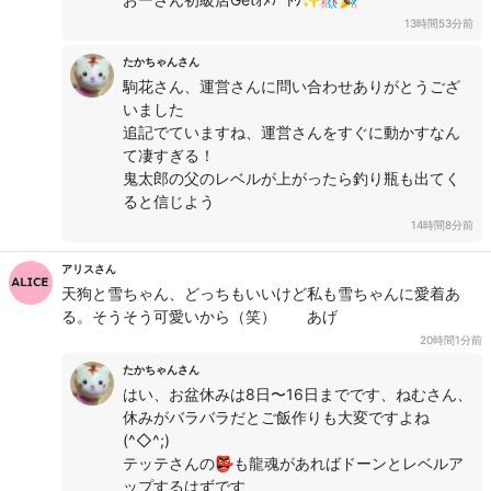
13時間53分前
たかちゃんさん
駒花さん、運営さんに問い合わせありがとうござ
いました
追記でていますね、運営さんをすぐに動かすなん
て凄すぎる！
鬼太郎の父のレベルが上がったら釣り瓶も出てく
ると信じよう
14時間8分前
アリスさん
天狗と雪ちゃん、どっちもいいけど私も雪ちゃんに愛着あ
る。そうそう可愛いから（笑） あげ
20時間1分前
たかちゃんさん
はい、お盆休みは8日〜16日までです、ねむさん、
休みがバラバラだとご飯作りも大変ですよね
(^◇^;)
テッテさんの👺も龍魂があればドーンとレベルア
ップするはずです