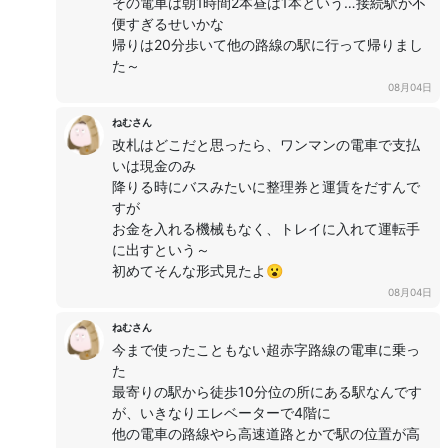
その電車は朝1時間2本昼は1本という…接続駅が不
便すぎるせいかな
帰りは20分歩いて他の路線の駅に行って帰りまし
た～
08月04日
ねむさん
改札はどこだと思ったら、ワンマンの電車で支払
いは現金のみ
降りる時にバスみたいに整理券と運賃をだすんで
すが
お金を入れる機械もなく、トレイに入れて運転手
に出すという～
初めてそんな形式見たよ😮
08月04日
ねむさん
今まで使ったこともない超赤字路線の電車に乗っ
た
最寄りの駅から徒歩10分位の所にある駅なんです
が、いきなりエレベーターで4階に
他の電車の路線やら高速道路とかで駅の位置が高