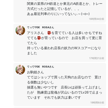
関東の某県のH鉄道とか東北のA鉄道とか、トレー
方式だったと記憶しているが、、。
あぁ最近列車のりにいってないぃ～(~o~)
16時間44分前
てって♡DE ROSAさん
アリスさん 👺を育てている人は多いかもですね
てても👺が育っているので お店を買って更に育
てたら
持っている雇われ店長の妖力のWスコアーになり
ました
17時間21分前
てって♡DE ROSAさん
お駒姐さん
ててはショップで買った天狗のお店なので 置け
る個数は少ないし
抽選も無いやつです 店長Lvは頑張って上げまし
たが 熟練度は龍魂が沢山いるのでLv26で止まっ
ています それでも妖力は凄いです
19時間6分前