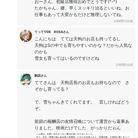
おーさん、初級店獲得おめでとうです(^-^)
たかちゃん、腰、早くスッキリ治るといいね。お
仕事もあって大変かもだけど無理しないでね。
20時間12分前
てって♡DE ROSAさん
こんにちは てては天狗のお店も持ってるし
天狗はSの中でも育ちやすいのかな？だから人気な
のかも
雪女も育ってはいるのですけどね
21時間1分前
駒花さん
ててさんは 天狗店長のお店もお持ちなので さ
ぞかし育ってる？
で、雪ちゃんきてくれてます。 宜しければどう
ぞ。
前節の報酬店の友情召喚について運営から返事あ
りました。映画だけでした がっかりだゎん