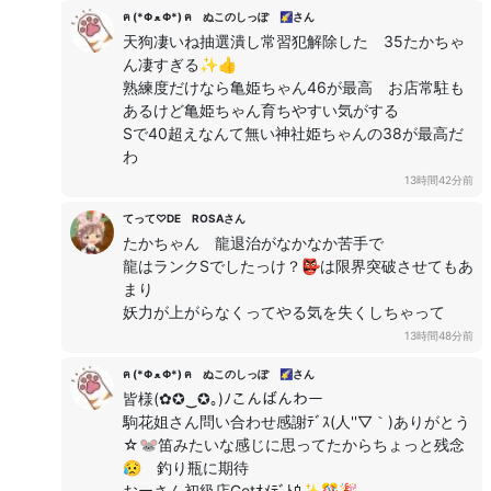
ฅ (*Φ ﻌ Φ*) ฅ ぬこのしっぽ 🌠さん
天狗凄いね抽選潰し常習犯解除した 35たかちゃ
ん凄すぎる✨👍
熟練度だけなら亀姫ちゃん46が最高 お店常駐も
あるけど亀姫ちゃん育ちやすい気がする
Sで40超えなんて無い神社姫ちゃんの38が最高だ
わ
13時間42分前
てって♡DE ROSAさん
たかちゃん 龍退治がなかなか苦手で
龍はランクSでしたっけ？👺は限界突破させてもあ
まり
妖力が上がらなくってやる気を失くしちゃって
13時間48分前
ฅ (*Φ ﻌ Φ*) ฅ ぬこのしっぽ 🌠さん
皆様(✿✪‿✪｡)ﾉこんばんわー
駒花姐さん問い合わせ感謝ﾃﾞｽ(人''▽｀)ありがとう
☆🐭笛みたいな感じに思ってたからちょっと残念
😥 釣り瓶に期待
おーさん初級店Getｵﾒﾃﾞﾄｳ✨🎊🎉