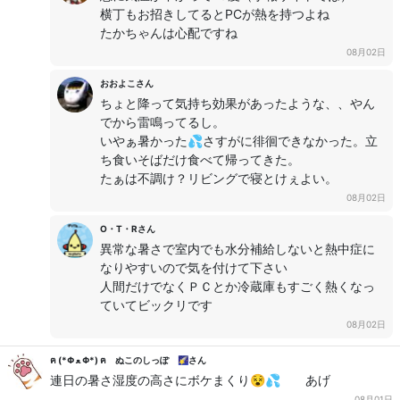
横丁もお招きしてるとPCが熱を持つよね
たかちゃんは心配ですね
08月02日
おおよこさん
ちょと降って気持ち効果があったような、、やん
でから雷鳴ってるし。
いやぁ暑かった💦さすがに徘徊できなかった。立
ち食いそばだけ食べて帰ってきた。
たぁは不調け？リビングで寝とけぇよい。
08月02日
O・T・Rさん
異常な暑さで室内でも水分補給しないと熱中症に
なりやすいので気を付けて下さい
人間だけでなくＰＣとか冷蔵庫もすごく熱くなっ
ていてビックリです
08月02日
ฅ (*Φ ﻌ Φ*) ฅ ぬこのしっぽ 🌠さん
連日の暑さ湿度の高さにボケまくり😵💦 あげ
08月01日