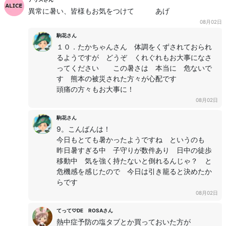
異常に暑い、皆様もお気をつけて あげ
08月02日
駒花さん
１０．たかちゃんさん 体調をくずされておられ
るようですが どうぞ くれぐれもお大事になさ
ってください この暑さは 本当に 危ないで
す 熊本の被災された方々が心配です
頭痛の方々もお大事に！
08月02日
駒花さん
9。こんばんは！
今日もとても暑かったようですね というのも
昨日暑すぎる中 子守りが数件あり 日中の徒歩
移動中 気を強く持たないと倒れるんじゃ？ と
危機感を感じたので 今日は引き籠ると決めたか
らです
08月02日
てって♡DE ROSAさん
熱中症予防の塩タブとか買っておいた方が