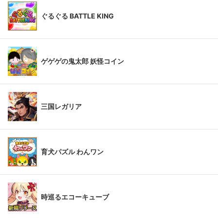
ぐるぐる BATTLE KING
ゲゲゲの鬼太郎 妖怪コイン
三国レガリア
育犬パズル わんワン
時巡るエコーキューブ