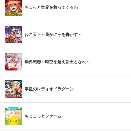
ちょっと世界を救ってくるわ
ねこ天下～我がにゃを轟かす～
覇界戦志～時空を超え新王となれ～
零星のレディオドラグーン
ちょこっとファーム