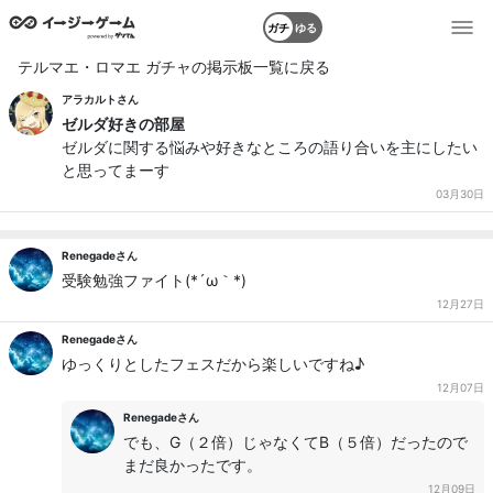
ガチ
ゆる
テルマエ・ロマエ ガチャの掲示板一覧に戻る
アラカルトさん
ゼルダ好きの部屋
ゼルダに関する悩みや好きなところの語り合いを主にしたい
と思ってまーす
03月30日
Renegadeさん
受験勉強ファイト(*´ω｀*)
12月27日
Renegadeさん
ゆっくりとしたフェスだから楽しいですね♪
12月07日
Renegadeさん
でも、G（２倍）じゃなくてB（５倍）だったので
まだ良かったです。
12月09日