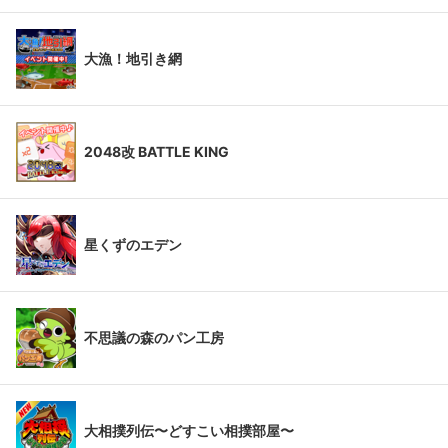
大漁！地引き網
2048改 BATTLE KING
星くずのエデン
不思議の森のパン工房
大相撲列伝〜どすこい相撲部屋〜