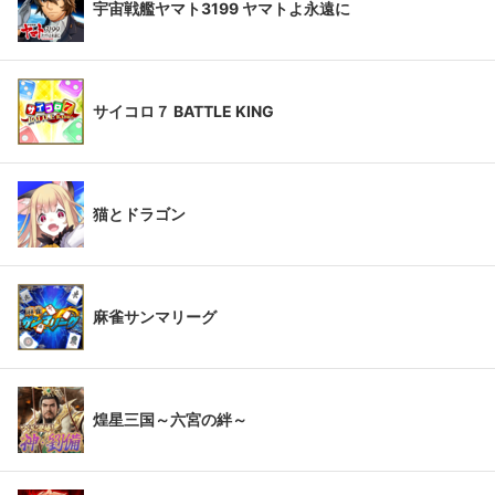
宇宙戦艦ヤマト3199 ヤマトよ永遠に
サイコロ７ BATTLE KING
猫とドラゴン
麻雀サンマリーグ
煌星三国～六宮の絆～