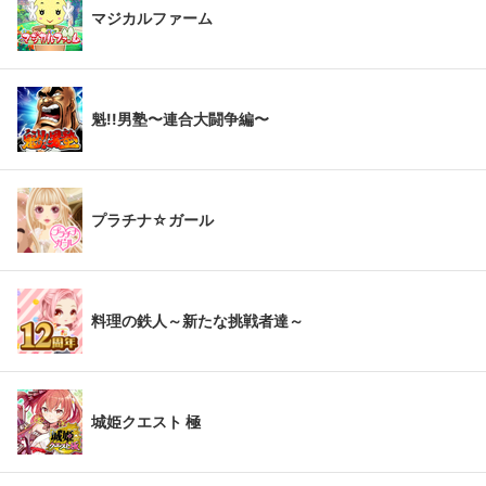
マジカルファーム
魁!!男塾〜連合大闘争編〜
プラチナ☆ガール
料理の鉄人～新たな挑戦者達～
城姫クエスト 極