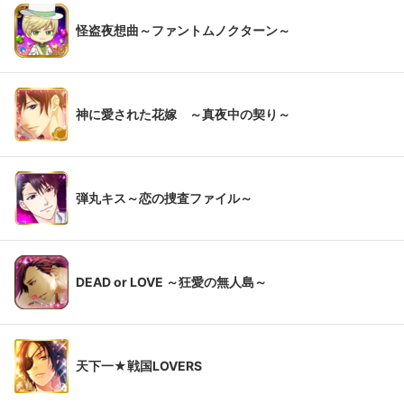
怪盗夜想曲～ファントムノクターン～
神に愛された花嫁 ～真夜中の契り～
弾丸キス～恋の捜査ファイル～
DEAD or LOVE ～狂愛の無人島～
天下一★戦国LOVERS