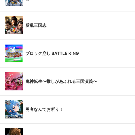
～
反乱三国志
ブロック崩し BATTLE KING
鬼神転生〜推しがあふれる三国演義〜
勇者なんてお断り！