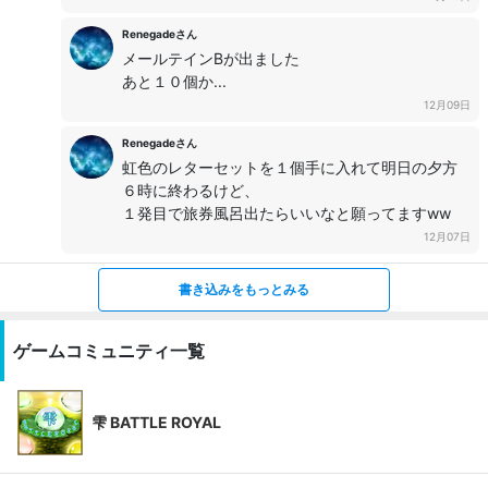
Renegadeさん
メールテインBが出ました
あと１０個か...
12月09日
Renegadeさん
虹色のレターセットを１個手に入れて明日の夕方
６時に終わるけど、
１発目で旅券風呂出たらいいなと願ってますww
12月07日
書き込みをもっとみる
ゲームコミュニティ一覧
雫 BATTLE ROYAL