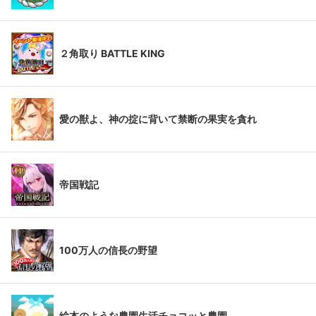
２角取り BATTLE KING
愛の獣よ、神の掟に背いて禁断の果実を貪れ
帝国戦記
100万人の信長の野望
絵本のような農園生活チョコッと農園