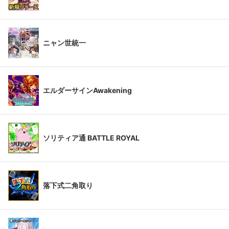
ニャン世統一
エルダーサインAwakening
ソリティア通 BATTLE ROYAL
落下式二角取り