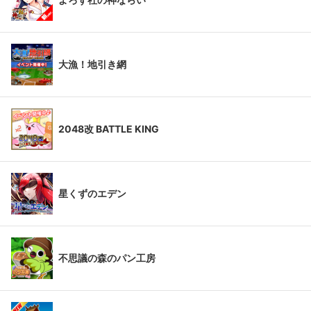
大漁！地引き網
2048改 BATTLE KING
星くずのエデン
不思議の森のパン工房