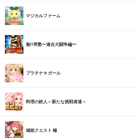
マジカルファーム
魁!!男塾〜連合大闘争編〜
プラチナ☆ガール
料理の鉄人～新たな挑戦者達～
城姫クエスト 極