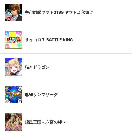
宇宙戦艦ヤマト3199 ヤマトよ永遠に
サイコロ７ BATTLE KING
猫とドラゴン
麻雀サンマリーグ
煌星三国～六宮の絆～