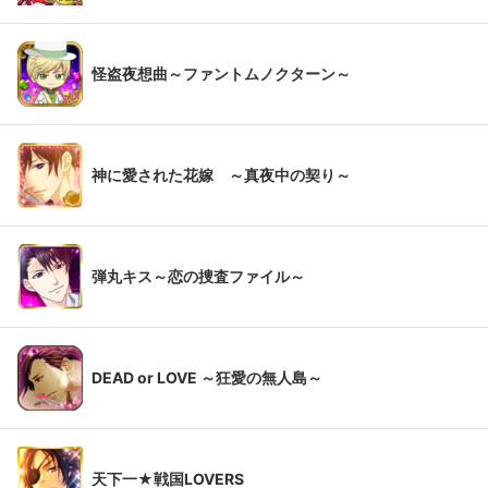
怪盗夜想曲～ファントムノクターン～
神に愛された花嫁 ～真夜中の契り～
弾丸キス～恋の捜査ファイル～
DEAD or LOVE ～狂愛の無人島～
天下一★戦国LOVERS