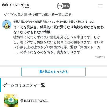
ガチ
ゆる
ゲゲゲの鬼太郎 妖怪横丁の掲示板一覧に戻る
昔暴力団にやらせてた犯罪「集スト」。今は一般人を騙して駒にする。さん
う・そを見抜き、結果的に更に賢くなり無駄な金などを使わ
なくなるかもれない情報
嘘情報に関わらずに良い情報を見るほうが幸せです。しか
し、嘘に対する免疫がないと簡単に嘘の騙されます。オレオ
レ詐欺以上の嘘つきプロ集団の犯罪、通称「集団ストーカ
ー」の手下になるのを防ぎ、貴方を守ります！
03月17日
書き込みをもっとみる
ゲームコミュニティ一覧
雫 BATTLE ROYAL