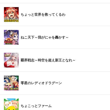
ちょっと世界を救ってくるわ
ねこ天下～我がにゃを轟かす～
覇界戦志～時空を超え新王となれ～
零星のレディオドラグーン
ちょこっとファーム