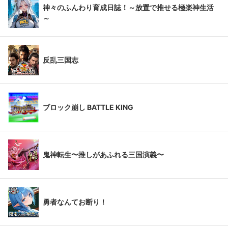
神々のふんわり育成日誌！～放置で推せる極楽神生活
～
反乱三国志
ブロック崩し BATTLE KING
鬼神転生〜推しがあふれる三国演義〜
勇者なんてお断り！