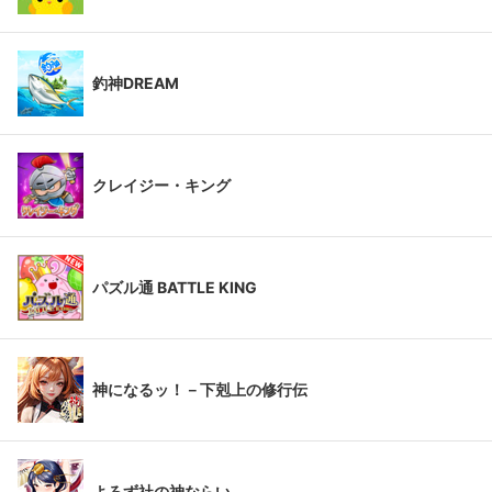
釣神DREAM
クレイジー・キング
パズル通 BATTLE KING
神になるッ！－下剋上の修行伝
よろず社の神ならい