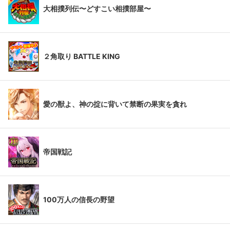
大相撲列伝〜どすこい相撲部屋〜
２角取り BATTLE KING
愛の獣よ、神の掟に背いて禁断の果実を貪れ
帝国戦記
100万人の信長の野望