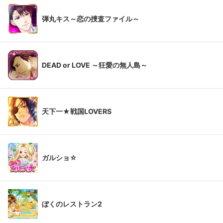
弾丸キス～恋の捜査ファイル～
DEAD or LOVE ～狂愛の無人島～
天下一★戦国LOVERS
ガルショ☆
ぼくのレストラン2