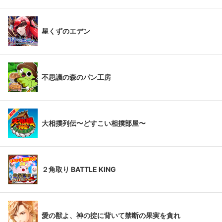
星くずのエデン
不思議の森のパン工房
大相撲列伝〜どすこい相撲部屋〜
２角取り BATTLE KING
愛の獣よ、神の掟に背いて禁断の果実を貪れ