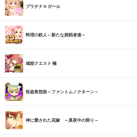
プラチナ☆ガール
料理の鉄人～新たな挑戦者達～
城姫クエスト 極
怪盗夜想曲～ファントムノクターン～
神に愛された花嫁 ～真夜中の契り～