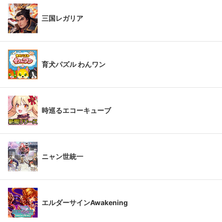
三国レガリア
育犬パズル わんワン
時巡るエコーキューブ
ニャン世統一
エルダーサインAwakening