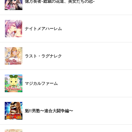
億万長者-総裁の花道、美女たちの恋-
ナイトメアハーレム
ラスト・ラグナレク
マジカルファーム
魁!!男塾〜連合大闘争編〜