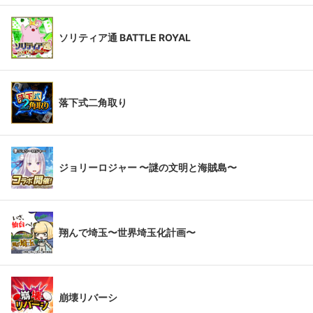
ソリティア通 BATTLE ROYAL
落下式二角取り
ジョリーロジャー 〜謎の文明と海賊島〜
翔んで埼玉〜世界埼玉化計画〜
崩壊リバーシ