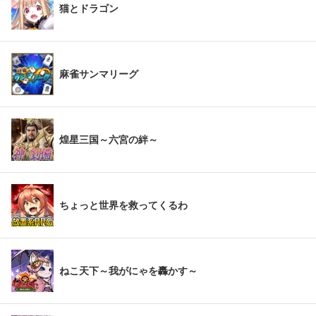
猫とドラゴン
麻雀サンマリーグ
煌星三国～六宮の絆～
ちょっと世界を救ってくるわ
ねこ天下～我がにゃを轟かす～