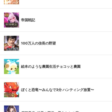
帝国戦記
100万人の信長の野望
絵本のような農園生活チョコッと農園
ぼくと恐竜〜みんなで3分 ハンティング放置〜